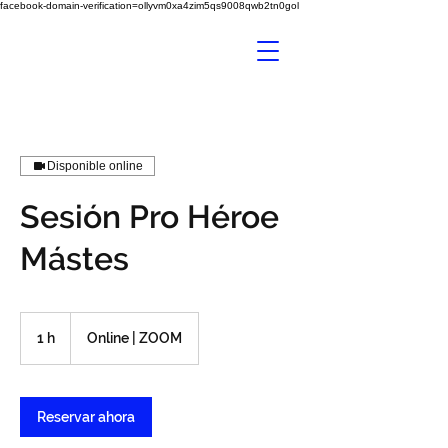
facebook-domain-verification=ollyvm0xa4zim5qs9008qwb2tn0gol
Disponible online
Sesión Pro Héroe
Mástes
1 h
1
Online | ZOOM
Reservar ahora