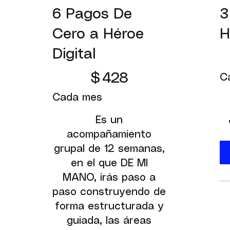
6 Pagos De
3
Cero a Héroe
H
$85
Digital
$428
$
428
C
Cada mes
Es un
acompañamiento
grupal de 12 semanas,
en el que DE MI
MANO, irás paso a
paso construyendo de
forma estructurada y
guiada, las áreas