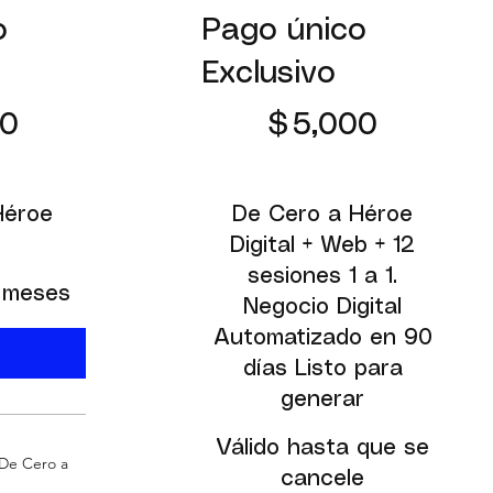
o
Pago único
Exclusivo
$5,000
00
$
5,000
Héroe
De Cero a Héroe
Digital + Web + 12
sesiones 1 a 1.
2 meses
Negocio Digital
Automatizado en 90
días Listo para
generar
Válido hasta que se
 De Cero a
cancele