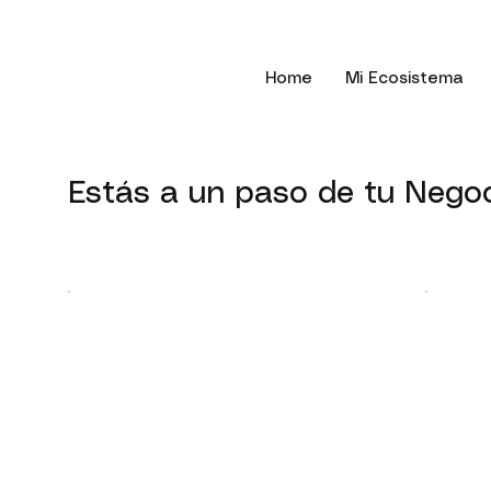
facebook-domain-verification=ollyvm0xa4zim5qs9008qwb2tn0gol
Home
Mi Ecosistema
Estás a un paso de tu Negoc