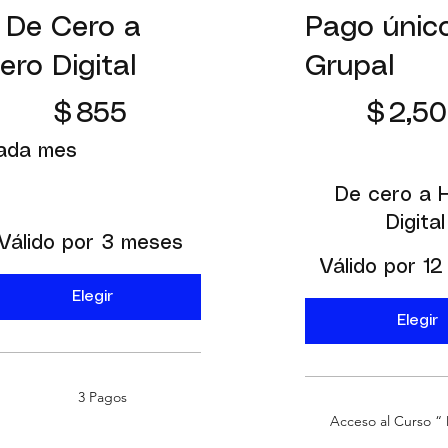
 De Cero a
Pago únic
ero Digital
Grupal
5
$2,500
$
855
$
2,5
ada mes
De cero a 
Digital
Válido por 3 meses
Válido por 1
Elegir
Elegir
3 Pagos
Acceso al Curso “