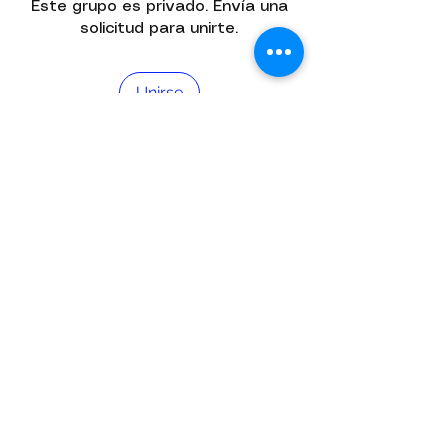
Este grupo es privado. Envía una
solicitud para unirte.
Unirse
Acerca de
¡Te damos la bienvenida al grupo!
Puedes conectarte con otro
...
Leer más
Política De Privacidad |
Relevo Legal |
Términos Y