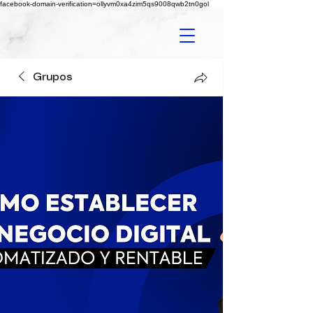
facebook-domain-verification=ollyvm0xa4zim5qs9008qwb2tn0gol
Grupos