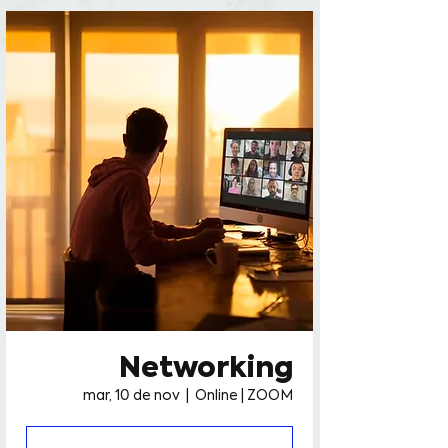
facebook-domain-verification=ollyvm0xa4zim5qs9008qwb2tn0gol
Networking
mar, 10 de nov
  |  
Online | ZOOM