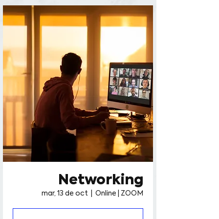
facebook-domain-verification=ollyvm0xa4zim5qs9008qwb2tn0gol
Networking
mar, 13 de oct
  |  
Online | ZOOM