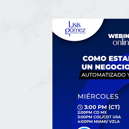
facebook-domain-verification=ollyvm0xa4zim5qs9008qwb2tn0gol