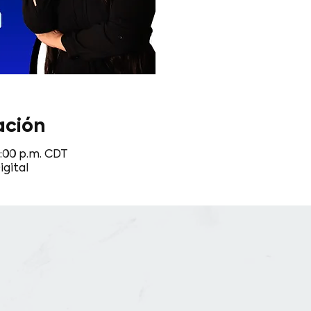
ación
4:00 p.m. CDT
gital