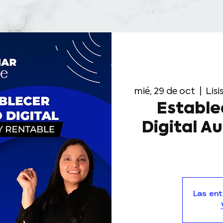
mié, 29 de oct
  |  
Lis
Estable
Digital A
Las ent