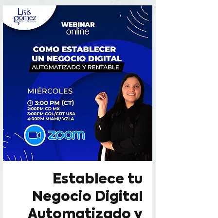
facebook-domain-verification=ollyvm0xa4zim5qs9008qwb2tn0gol
Establece tu
Negocio Digital
Automatizado y