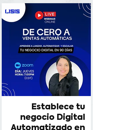
facebook-domain-verification=ollyvm0xa4zim5qs9008qwb2tn0gol
Establece tu
negocio Digital
Automatizado en